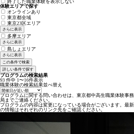
終了した職業体験を表示しない
体験エリアで探す
オンラインあり
東京都全域
東京23区エリア
さらに表示
多摩エリア
さらに表示
島しょエリア
さらに表示
詳しい条件で探す
プログラムの検索結果
93
件中
1〜16件表示
職業体験の検索結果
並べ替え
プログラムに関する問い合わせは、東京都中高生職業体験事務
局までご連絡ください。
プログラムの内容は変更になっている場合がございます。最新
の情報はそれぞれのリンク先をご確認ください。