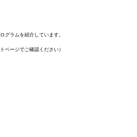
ログラムを紹介しています。
トページでご確認ください）