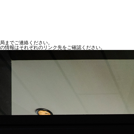
局までご連絡ください。
の情報はそれぞれのリンク先をご確認ください。