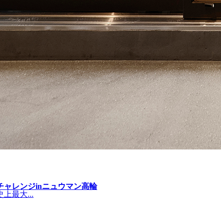
チャレンジinニュウマン高輪
最大...