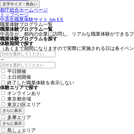
文字サイズ・色合い
都庁総合ホームページ
トップページ
中高生職業体験サイト Job EX
職業体験プログラム一覧
職業体験プログラム一覧
中高生が、都内の企業に訪問し、リアルな職業体験ができるプ
職業体験プログラムを探す
体験期間で探す
（あくまで期間になりますので実際に実施される日は各イベン
～
平日開催
土日祝開催
終了した職業体験を表示しない
体験エリアで探す
オンラインあり
東京都全域
東京23区エリア
さらに表示
多摩エリア
さらに表示
島しょエリア