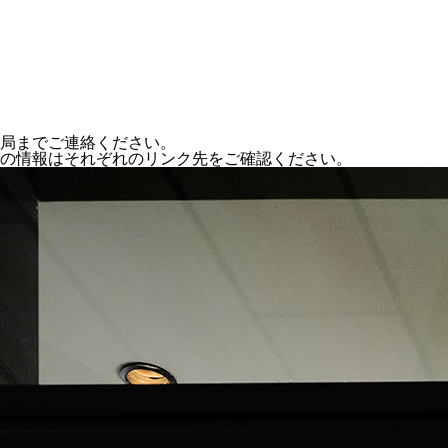
局までご連絡ください。
の情報はそれぞれのリンク先をご確認ください。