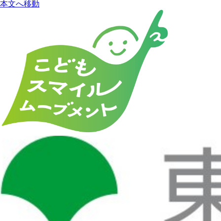
本文へ移動