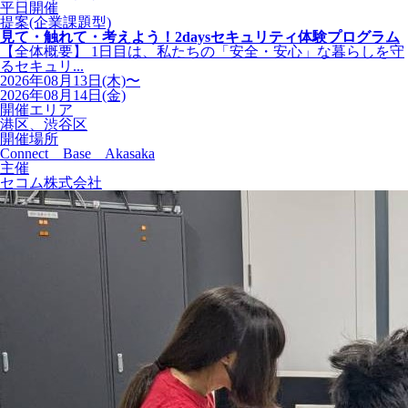
平日開催
提案(企業課題型)
見て・触れて・考えよう！2daysセキュリティ体験プログラム
【全体概要】 1日目は、私たちの「安全・安心」な暮らしを守
るセキュリ...
2026年08月13日(木)〜
2026年08月14日(金)
開催エリア
港区、渋谷区
開催場所
Connect Base Akasaka
主催
セコム株式会社