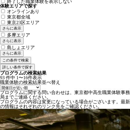
終了した職業体験を表示しない
体験エリアで探す
オンラインあり
東京都全域
東京23区エリア
さらに表示
多摩エリア
さらに表示
島しょエリア
さらに表示
詳しい条件で探す
プログラムの検索結果
93
件中
1〜16件表示
職業体験の検索結果
並べ替え
プログラムに関する問い合わせは、東京都中高生職業体験事務
局までご連絡ください。
プログラムの内容は変更になっている場合がございます。最新
の情報はそれぞれのリンク先をご確認ください。