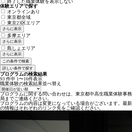
終了した職業体験を表示しない
体験エリアで探す
オンラインあり
東京都全域
東京23区エリア
さらに表示
多摩エリア
さらに表示
島しょエリア
さらに表示
詳しい条件で探す
プログラムの検索結果
93
件中
1〜16件表示
職業体験の検索結果
並べ替え
プログラムに関する問い合わせは、東京都中高生職業体験事務
局までご連絡ください。
プログラムの内容は変更になっている場合がございます。最新
の情報はそれぞれのリンク先をご確認ください。