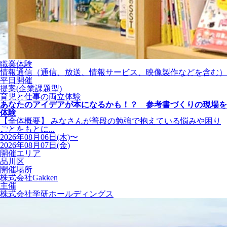
職業体験
情報通信（通信、放送、情報サービス、映像製作などを含む）
平日開催
提案(企業課題型)
育児と仕事の両立体験
あなたのアイデアが本になるかも！？ 参考書づくりの現場を
体験
【全体概要】 みなさんが普段の勉強で抱えている悩みや困り
ごとをもとに...
2026年08月06日(木)〜
2026年08月07日(金)
開催エリア
品川区
開催場所
株式会社Gakken
主催
株式会社学研ホールディングス