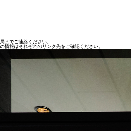
局までご連絡ください。
の情報はそれぞれのリンク先をご確認ください。