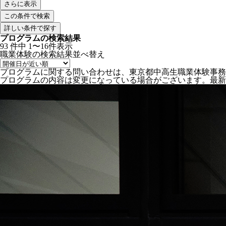
さらに表示
詳しい条件で探す
プログラムの検索結果
93
件中
1〜16件表示
職業体験の検索結果
並べ替え
プログラムに関する問い合わせは、東京都中高生職業体験事務
プログラムの内容は変更になっている場合がございます。最新