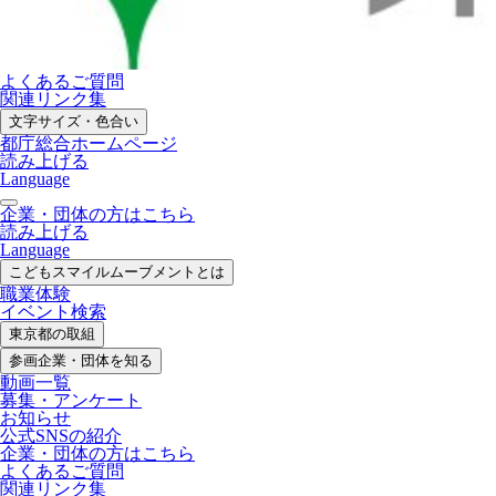
よくあるご質問
関連リンク集
文字サイズ・色合い
都庁総合ホームページ
読み上げる
Language
企業・団体の方はこちら
読み上げる
Language
こどもスマイル
ムーブメントとは
職業体験
イベント検索
東京都の取組
参画企業・
団体を知る
動画一覧
募集・
アンケート
お知らせ
公式SNS
の紹介
企業・団体の方
はこちら
よくあるご質問
関連リンク集