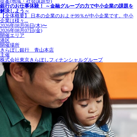
提案(地域・社会課題型)
銀行のお仕事体験！ ～金融グループの力で中小企業の課題を
解決しよう～
【全体概要】 日本の企業のおよそ99％が中小企業です。中小
企業は様々...
2026年08月06日(木)〜
2026年08月07日(金)
開催エリア
港区
開催場所
きらぼし銀行 青山本店
主催
株式会社東京きらぼしフィナンシャルグループ