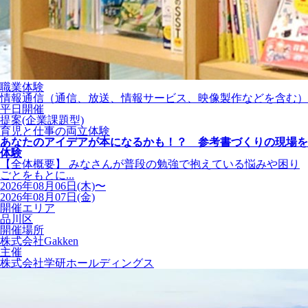
職業体験
情報通信（通信、放送、情報サービス、映像製作などを含む）
平日開催
提案(企業課題型)
育児と仕事の両立体験
あなたのアイデアが本になるかも！？ 参考書づくりの現場を
体験
【全体概要】 みなさんが普段の勉強で抱えている悩みや困り
ごとをもとに...
2026年08月06日(木)〜
2026年08月07日(金)
開催エリア
品川区
開催場所
株式会社Gakken
主催
株式会社学研ホールディングス