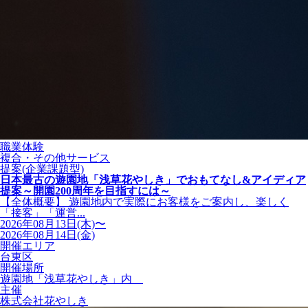
職業体験
複合・その他サービス
提案(企業課題型)
日本最古の遊園地「浅草花やしき」でおもてなし&アイディア
提案～開園200周年を目指すには～
【全体概要】 遊園地内で実際にお客様をご案内し、楽しく
「接客」「運営...
2026年08月13日(木)〜
2026年08月14日(金)
開催エリア
台東区
開催場所
遊園地「浅草花やしき」内
主催
株式会社花やしき