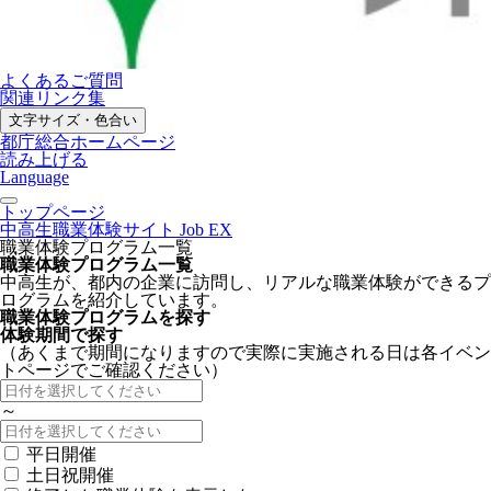
よくあるご質問
関連リンク集
文字サイズ・色合い
都庁総合ホームページ
読み上げる
Language
トップページ
中高生職業体験サイト Job EX
職業体験プログラム一覧
職業体験プログラム一覧
中高生が、都内の企業に訪問し、リアルな職業体験ができるプ
ログラムを紹介しています。
職業体験プログラムを探す
体験期間で探す
（あくまで期間になりますので実際に実施される日は各イベン
トページでご確認ください）
～
平日開催
土日祝開催