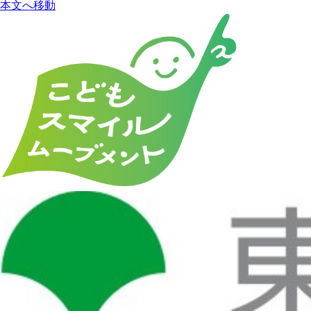
本文へ移動