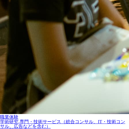
職業体験
学術研究,専門・技術サービス（総合コンサル、IT・技術コン
サル、広告などを含む）