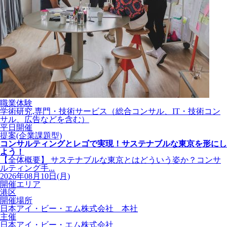
職業体験
学術研究,専門・技術サービス（総合コンサル、IT・技術コン
サル、広告などを含む）
平日開催
提案(企業課題型)
コンサルティングとレゴで実現！サステナブルな東京を形にし
よう！
【全体概要】 サステナブルな東京とはどういう姿か？コンサ
ルティング手...
2026年08月10日(月)
開催エリア
港区
開催場所
日本アイ・ビー・エム株式会社 本社
主催
日本アイ・ビー・エム株式会社