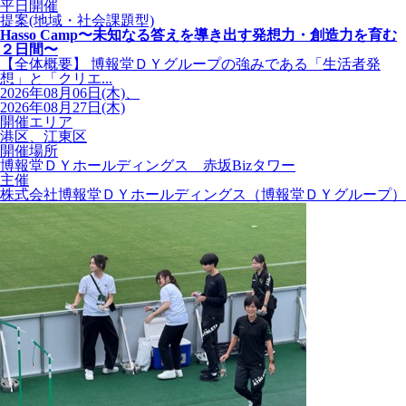
平日開催
提案(地域・社会課題型)
Hasso Camp〜未知なる答えを導き出す発想力・創造力を育む
２日間〜
【全体概要】 博報堂ＤＹグループの強みである「生活者発
想」と「クリエ...
2026年08月06日(木)、
2026年08月27日(木)
開催エリア
港区、江東区
開催場所
博報堂ＤＹホールディングス 赤坂Bizタワー
主催
株式会社博報堂ＤＹホールディングス（博報堂ＤＹグループ）