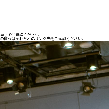
局までご連絡ください。
の情報はそれぞれのリンク先をご確認ください。