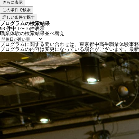
さらに表示
詳しい条件で探す
プログラムの検索結果
93
件中
1〜16件表示
職業体験の検索結果
並べ替え
プログラムに関する問い合わせは、東京都中高生職業体験事務
プログラムの内容は変更になっている場合がございます。最新