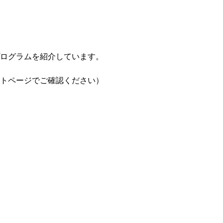
ログラムを紹介しています。
トページでご確認ください）