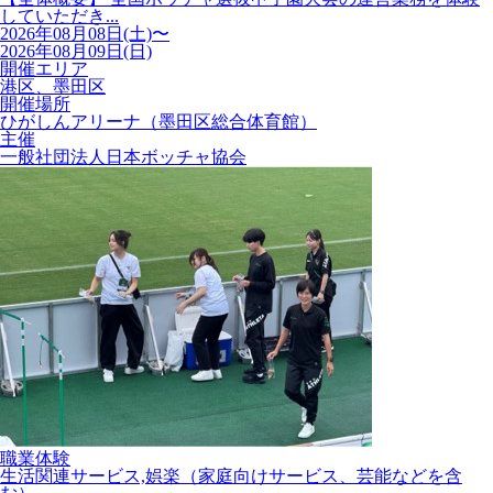
していただき...
2026年08月08日(土)〜
2026年08月09日(日)
開催エリア
港区、墨田区
開催場所
ひがしんアリーナ（墨田区総合体育館）
主催
一般社団法人日本ボッチャ協会
職業体験
生活関連サービス,娯楽（家庭向けサービス、芸能などを含