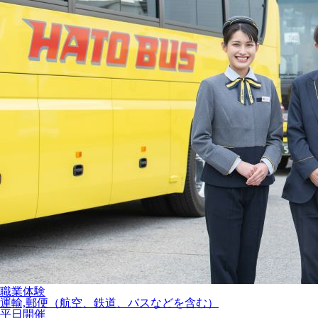
職業体験
運輸,郵便（航空、鉄道、バスなどを含む）
平日開催