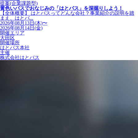
提案(企業課題型)
黄色いバスでおなじみの「はとバス」を深掘りしよう！
【全体概要】 はとバスってどんな会社？事業紹介の説明を踏
まえ、はとバ...
2026年08月13日(木)〜
2026年08月14日(金)
開催エリア
大田区
開催場所
はとバス本社
主催
株式会社はとバス