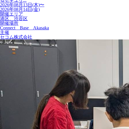
るセキュリ...
2026年08月13日(木)〜
2026年08月14日(金)
開催エリア
港区、渋谷区
開催場所
Connect Base Akasaka
主催
セコム株式会社