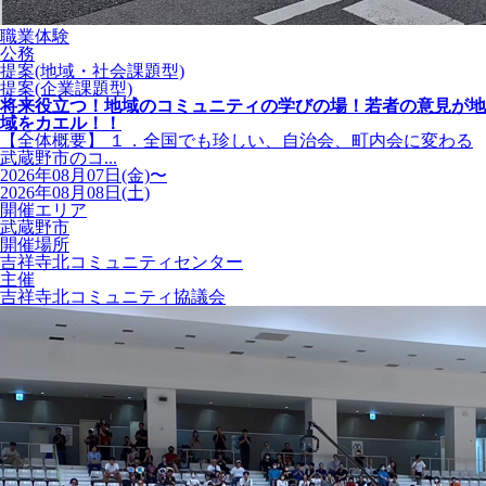
職業体験
公務
提案(地域・社会課題型)
提案(企業課題型)
将来役立つ！地域のコミュニティの学びの場！若者の意見が地
域をカエル！！
【全体概要】 １．全国でも珍しい、自治会、町内会に変わる
武蔵野市のコ...
2026年08月07日(金)〜
2026年08月08日(土)
開催エリア
武蔵野市
開催場所
吉祥寺北コミュニティセンター
主催
吉祥寺北コミュニティ協議会