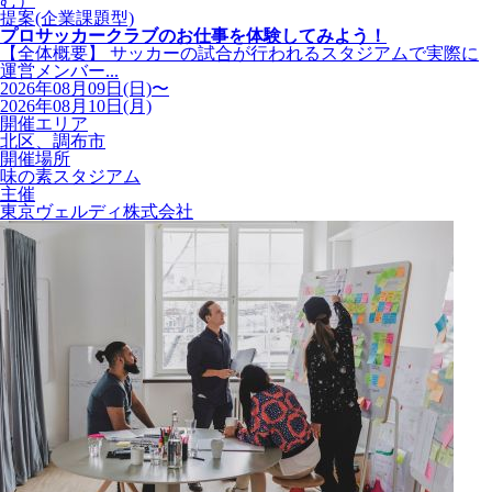
む）
提案(企業課題型)
プロサッカークラブのお仕事を体験してみよう！
【全体概要】 サッカーの試合が行われるスタジアムで実際に
運営メンバー...
2026年08月09日(日)〜
2026年08月10日(月)
開催エリア
北区、調布市
開催場所
味の素スタジアム
主催
東京ヴェルディ株式会社