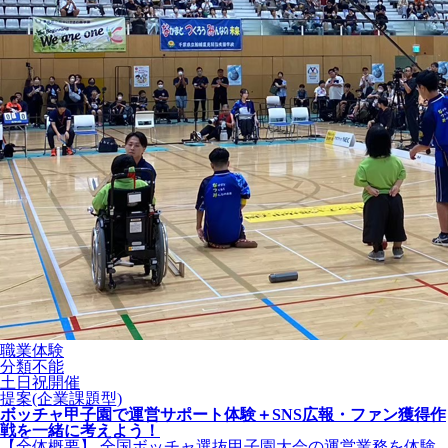
職業体験
分類不能
土日祝開催
提案(企業課題型)
ボッチャ甲子園で運営サポート体験＋SNS広報・ファン獲得作
戦を一緒に考えよう！
【全体概要】 全国ボッチャ選抜甲子園大会の運営業務を体験