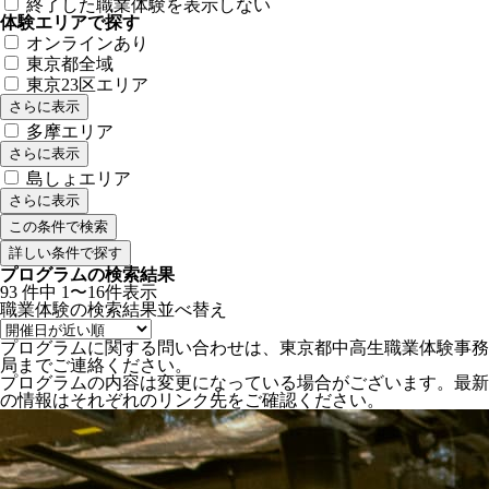
終了した職業体験を表示しない
体験エリアで探す
オンラインあり
東京都全域
東京23区エリア
さらに表示
多摩エリア
さらに表示
島しょエリア
さらに表示
詳しい条件で探す
プログラムの検索結果
93
件中
1〜16件表示
職業体験の検索結果
並べ替え
プログラムに関する問い合わせは、東京都中高生職業体験事務
局までご連絡ください。
プログラムの内容は変更になっている場合がございます。最新
の情報はそれぞれのリンク先をご確認ください。