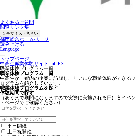
よくあるご質問
関連リンク集
文字サイズ・色合い
都庁総合ホームページ
読み上げる
Language
トップページ
中高生職業体験サイト Job EX
職業体験プログラム一覧
職業体験プログラム一覧
中高生が、都内の企業に訪問し、リアルな職業体験ができるプ
ログラムを紹介しています。
職業体験プログラムを探す
体験期間で探す
（あくまで期間になりますので実際に実施される日は各イベン
トページでご確認ください）
～
平日開催
土日祝開催