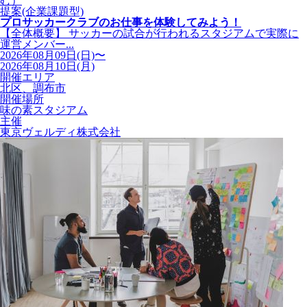
む）
提案(企業課題型)
プロサッカークラブのお仕事を体験してみよう！
【全体概要】 サッカーの試合が行われるスタジアムで実際に
運営メンバー...
2026年08月09日(日)〜
2026年08月10日(月)
開催エリア
北区、調布市
開催場所
味の素スタジアム
主催
東京ヴェルディ株式会社