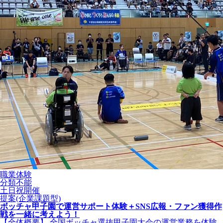
職業体験
分類不能
土日祝開催
提案(企業課題型)
ボッチャ甲子園で運営サポート体験＋SNS広報・ファン獲得作
戦を一緒に考えよう！
【全体概要】 全国ボッチャ選抜甲子園大会の運営業務を体験