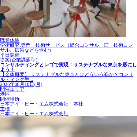
職業体験
学術研究,専門・技術サービス（総合コンサル、IT・技術コン
サル、広告などを含む）
平日開催
提案(企業課題型)
コンサルティングとレゴで実現！サステナブルな東京を形にし
よう！
【全体概要】 サステナブルな東京とはどういう姿か？コンサ
ルティング手...
2026年08月10日(月)
開催エリア
港区
開催場所
日本アイ・ビー・エム株式会社 本社
主催
日本アイ・ビー・エム株式会社