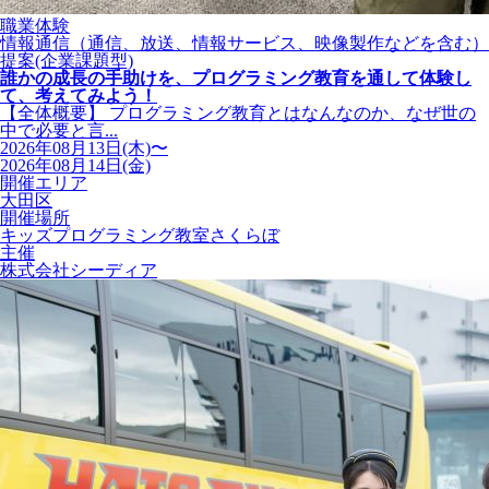
職業体験
情報通信（通信、放送、情報サービス、映像製作などを含む）
提案(企業課題型)
誰かの成長の手助けを、プログラミング教育を通して体験し
て、考えてみよう！
【全体概要】 プログラミング教育とはなんなのか、なぜ世の
中で必要と言...
2026年08月13日(木)〜
2026年08月14日(金)
開催エリア
大田区
開催場所
キッズプログラミング教室さくらぼ
主催
株式会社シーディア