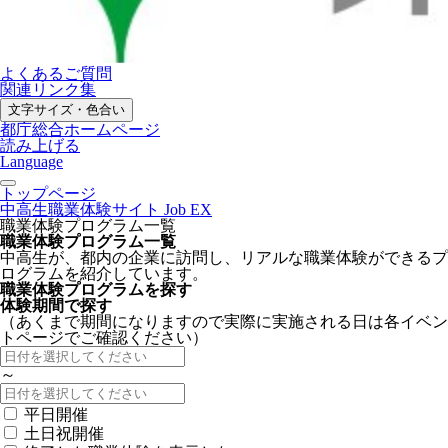
よくあるご質問
関連リンク集
文字サイズ・色合い
都庁総合ホームページ
読み上げる
Language
トップページ
中高生職業体験サイト Job EX
職業体験プログラム一覧
職業体験プログラム一覧
中高生が、都内の企業に訪問し、リアルな職業体験ができるプ
ログラムを紹介しています。
職業体験プログラムを探す
体験期間で探す
（あくまで期間になりますので実際に実施される日は各イベン
トページでご確認ください）
～
平日開催
土日祝開催