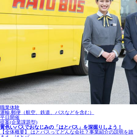
職業体験
運輸,郵便（航空、鉄道、バスなどを含む）
平日開催
提案(企業課題型)
黄色いバスでおなじみの「はとバス」を深掘りしよう！
【全体概要】 はとバスってどんな会社？事業紹介の説明を踏
まえ、はとバ...