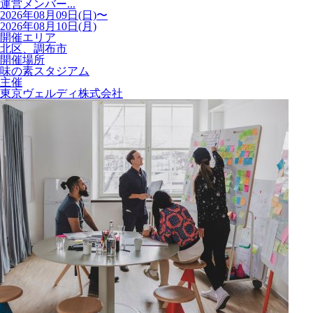
運営メンバー...
2026年08月09日(日)〜
2026年08月10日(月)
開催エリア
北区、調布市
開催場所
味の素スタジアム
主催
東京ヴェルディ株式会社