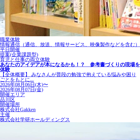
職業体験
情報通信（通信、放送、情報サービス、映像製作などを含む）
平日開催
提案(企業課題型)
育児と仕事の両立体験
あなたのアイデアが本になるかも！？ 参考書づくりの現場を
体験
【全体概要】 みなさんが普段の勉強で抱えている悩みや困り
ごとをもとに...
2026年08月06日(木)〜
2026年08月07日(金)
開催エリア
品川区
開催場所
株式会社Gakken
主催
株式会社学研ホールディングス