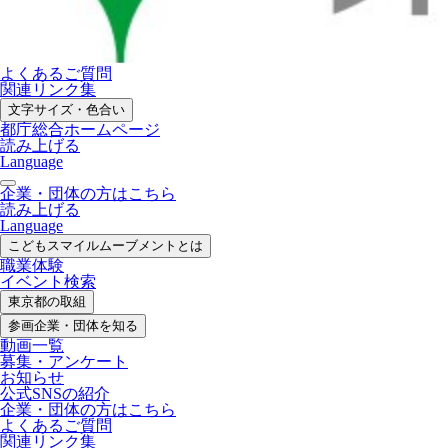
よくあるご質問
関連リンク集
文字サイズ・色合い
都庁総合ホームページ
読み上げる
Language
企業・団体の方はこちら
読み上げる
Language
こどもスマイル
ムーブメントとは
職業体験
イベント検索
東京都の取組
参画企業・
団体を知る
動画一覧
募集・
アンケート
お知らせ
公式SNS
の紹介
企業・団体の方
はこちら
よくあるご質問
関連リンク集