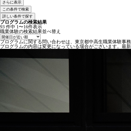
さらに表示
詳しい条件で探す
プログラムの検索結果
93
件中
1〜16件表示
職業体験の検索結果
並べ替え
プログラムに関する問い合わせは、東京都中高生職業体験事務
プログラムの内容は変更になっている場合がございます。最新