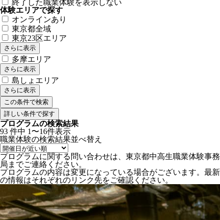
終了した職業体験を表示しない
体験エリアで探す
オンラインあり
東京都全域
東京23区エリア
さらに表示
多摩エリア
さらに表示
島しょエリア
さらに表示
詳しい条件で探す
プログラムの検索結果
93
件中
1〜16件表示
職業体験の検索結果
並べ替え
プログラムに関する問い合わせは、東京都中高生職業体験事務
局までご連絡ください。
プログラムの内容は変更になっている場合がございます。最新
の情報はそれぞれのリンク先をご確認ください。