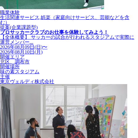
職業体験
生活関連サービス,娯楽（家庭向けサービス、芸能などを含
む）
提案(企業課題型)
プロサッカークラブのお仕事を体験してみよう！
【全体概要】 サッカーの試合が行われるスタジアムで実際に
運営メンバー...
2026年08月09日(日)〜
2026年08月10日(月)
開催エリア
北区、調布市
開催場所
味の素スタジアム
主催
東京ヴェルディ株式会社