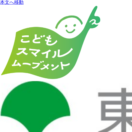
本文へ移動