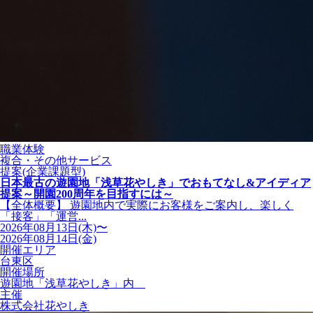
職業体験
複合・その他サービス
提案(企業課題型)
日本最古の遊園地「浅草花やしき」でおもてなし&アイディア
提案～開園200周年を目指すには～
【全体概要】 遊園地内で実際にお客様をご案内し、楽しく
「接客」「運営...
2026年08月13日(木)〜
2026年08月14日(金)
開催エリア
台東区
開催場所
遊園地「浅草花やしき」内
主催
株式会社花やしき