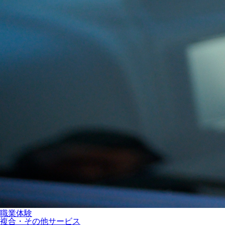
職業体験
複合・その他サービス