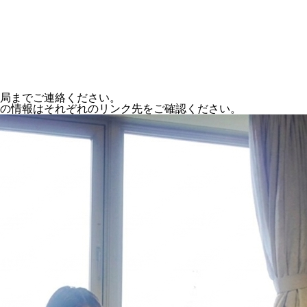
局までご連絡ください。
の情報はそれぞれのリンク先をご確認ください。