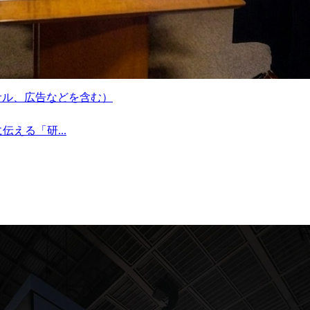
サル、広告などを含む）
える「研...