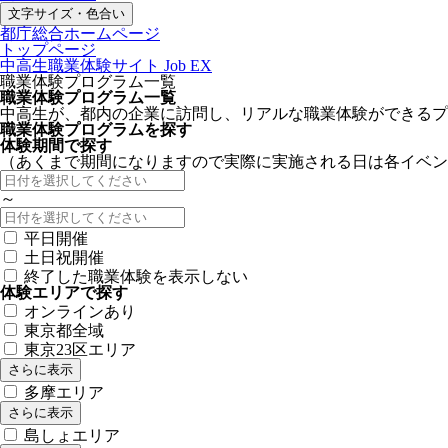
文字サイズ・色合い
都庁総合ホームページ
トップページ
中高生職業体験サイト Job EX
職業体験プログラム一覧
職業体験プログラム一覧
中高生が、都内の企業に訪問し、リアルな職業体験ができるプ
職業体験プログラムを探す
体験期間で探す
（あくまで期間になりますので実際に実施される日は各イベン
～
平日開催
土日祝開催
終了した職業体験を表示しない
体験エリアで探す
オンラインあり
東京都全域
東京23区エリア
さらに表示
多摩エリア
さらに表示
島しょエリア