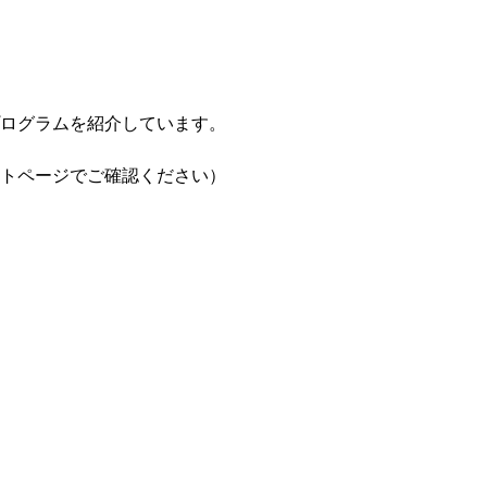
ログラムを紹介しています。
トページでご確認ください）