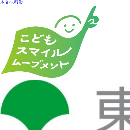
本文へ移動