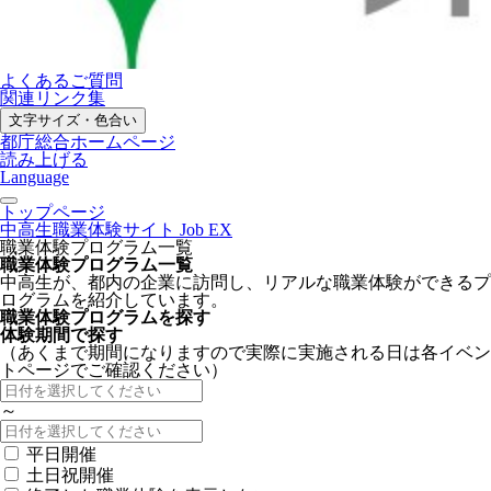
よくあるご質問
関連リンク集
文字サイズ・色合い
都庁総合ホームページ
読み上げる
Language
トップページ
中高生職業体験サイト Job EX
職業体験プログラム一覧
職業体験プログラム一覧
中高生が、都内の企業に訪問し、リアルな職業体験ができるプ
ログラムを紹介しています。
職業体験プログラムを探す
体験期間で探す
（あくまで期間になりますので実際に実施される日は各イベン
トページでご確認ください）
～
平日開催
土日祝開催