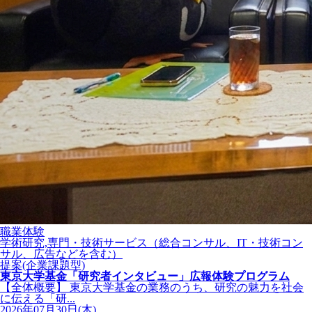
職業体験
学術研究,専門・技術サービス（総合コンサル、IT・技術コン
サル、広告などを含む）
提案(企業課題型)
東京大学基金「研究者インタビュー」広報体験プログラム
【全体概要】 東京大学基金の業務のうち、研究の魅力を社会
に伝える「研...
2026年07月30日(木)、