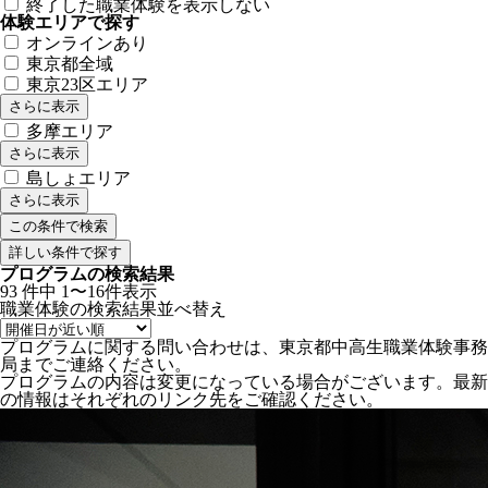
終了した職業体験を表示しない
体験エリアで探す
オンラインあり
東京都全域
東京23区エリア
さらに表示
多摩エリア
さらに表示
島しょエリア
さらに表示
詳しい条件で探す
プログラムの検索結果
93
件中
1〜16件表示
職業体験の検索結果
並べ替え
プログラムに関する問い合わせは、東京都中高生職業体験事務
局までご連絡ください。
プログラムの内容は変更になっている場合がございます。最新
の情報はそれぞれのリンク先をご確認ください。