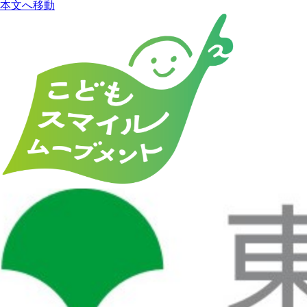
本文へ移動