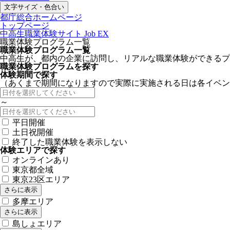
文字サイズ・色合い
都庁総合ホームページ
トップページ
中高生職業体験サイト Job EX
職業体験プログラム一覧
職業体験プログラム一覧
中高生が、都内の企業に訪問し、リアルな職業体験ができるプ
職業体験プログラムを探す
体験期間で探す
（あくまで期間になりますので実際に実施される日は各イベン
～
平日開催
土日祝開催
終了した職業体験を表示しない
体験エリアで探す
オンラインあり
東京都全域
東京23区エリア
さらに表示
多摩エリア
さらに表示
島しょエリア