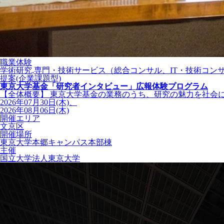
職業体験
学術研究,専門・技術サービス（総合コンサル、IT・技術コン
提案(企業課題型)
東京大学基金「研究者インタビュー」広報体験プログラム
【全体概要】 東京大学基金の業務のうち、研究の魅力を社会に伝
2026年07月30日(木)、
2026年08月06日(木)
開催エリア
文京区
開催場所
東京大学本郷キャンパス本部棟
主催
国立大学法人東京大学