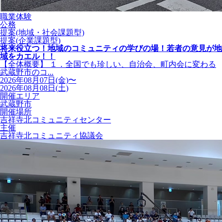
職業体験
公務
提案(地域・社会課題型)
提案(企業課題型)
将来役立つ！地域のコミュニティの学びの場！若者の意見が地
域をカエル！！
【全体概要】 １．全国でも珍しい、自治会、町内会に変わる
武蔵野市のコ...
2026年08月07日(金)〜
2026年08月08日(土)
開催エリア
武蔵野市
開催場所
吉祥寺北コミュニティセンター
主催
吉祥寺北コミュニティ協議会