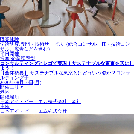
職業体験
学術研究,専門・技術サービス（総合コンサル、IT・技術コン
サル、広告などを含む）
平日開催
提案(企業課題型)
コンサルティングとレゴで実現！サステナブルな東京を形にし
よう！
【全体概要】 サステナブルな東京とはどういう姿か？コンサ
ルティング手...
2026年08月10日(月)
開催エリア
港区
開催場所
日本アイ・ビー・エム株式会社 本社
主催
日本アイ・ビー・エム株式会社