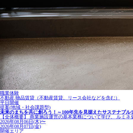
職業体験
不動産,物品賃貸（不動産賃貸、リース会社などを含む）
平日開催
提案(地域・社会課題型)
未来のまちを共に創ろう！～100年先を見据えたサステナブル
【全体概要】 商業施設運営の基本業務について学び、 ルミネ史上
2026年08月06日(木)〜
2026年08月07日(金)
開催エリア