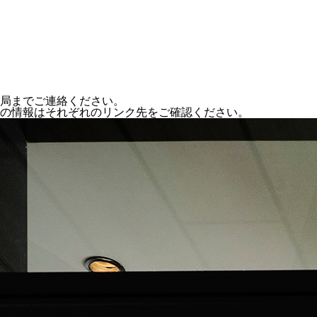
局までご連絡ください。
の情報はそれぞれのリンク先をご確認ください。