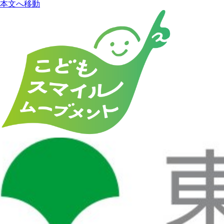
本文へ移動