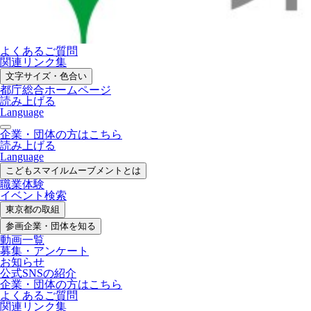
よくあるご質問
関連リンク集
文字サイズ・色合い
都庁総合ホームページ
読み上げる
Language
企業・団体の方はこちら
読み上げる
Language
こどもスマイル
ムーブメントとは
職業体験
イベント検索
東京都の取組
参画企業・
団体を知る
動画一覧
募集・
アンケート
お知らせ
公式SNS
の紹介
企業・団体の方
はこちら
よくあるご質問
関連リンク集