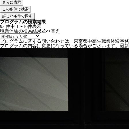
さらに表示
詳しい条件で探す
プログラムの検索結果
93
件中
1〜16件表示
職業体験の検索結果
並べ替え
プログラムに関する問い合わせは、東京都中高生職業体験事務
プログラムの内容は変更になっている場合がございます。最新