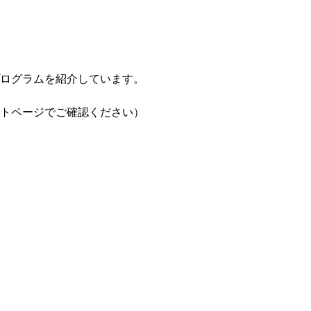
ログラムを紹介しています。
トページでご確認ください）