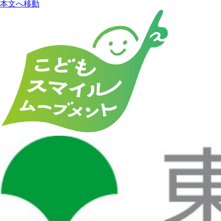
本文へ移動