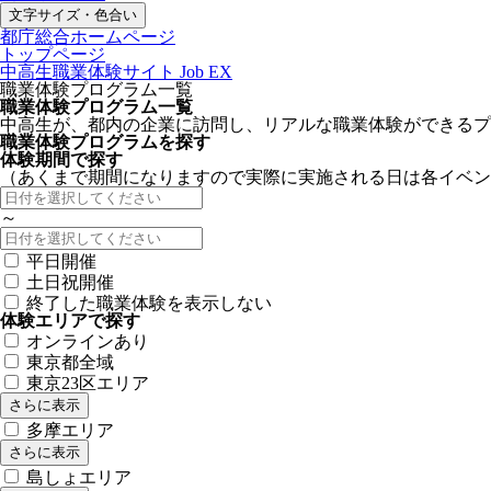
文字サイズ・色合い
都庁総合ホームページ
トップページ
中高生職業体験サイト Job EX
職業体験プログラム一覧
職業体験プログラム一覧
中高生が、都内の企業に訪問し、リアルな職業体験ができるプ
職業体験プログラムを探す
体験期間で探す
（あくまで期間になりますので実際に実施される日は各イベン
～
平日開催
土日祝開催
終了した職業体験を表示しない
体験エリアで探す
オンラインあり
東京都全域
東京23区エリア
さらに表示
多摩エリア
さらに表示
島しょエリア