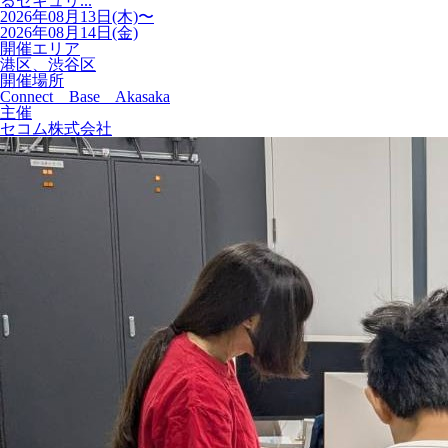
るセキュリ...
2026年08月13日(木)〜
2026年08月14日(金)
開催エリア
港区、渋谷区
開催場所
Connect Base Akasaka
主催
セコム株式会社