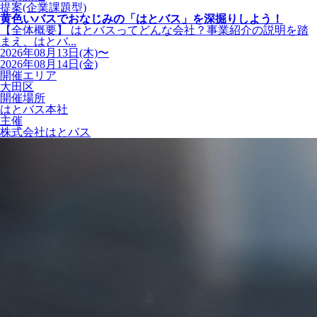
提案(企業課題型)
黄色いバスでおなじみの「はとバス」を深掘りしよう！
【全体概要】 はとバスってどんな会社？事業紹介の説明を踏
まえ、はとバ...
2026年08月13日(木)〜
2026年08月14日(金)
開催エリア
大田区
開催場所
はとバス本社
主催
株式会社はとバス