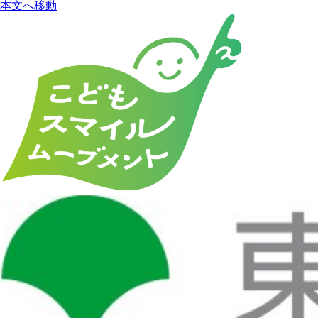
本文へ移動