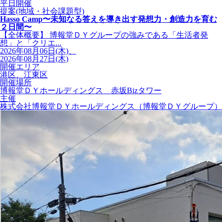
平日開催
提案(地域・社会課題型)
Hasso Camp〜未知なる答えを導き出す発想力・創造力を育む
２日間〜
【全体概要】 博報堂ＤＹグループの強みである「生活者発
想」と「クリエ...
2026年08月06日(木)、
2026年08月27日(木)
開催エリア
港区、江東区
開催場所
博報堂ＤＹホールディングス 赤坂Bizタワー
主催
株式会社博報堂ＤＹホールディングス（博報堂ＤＹグループ）