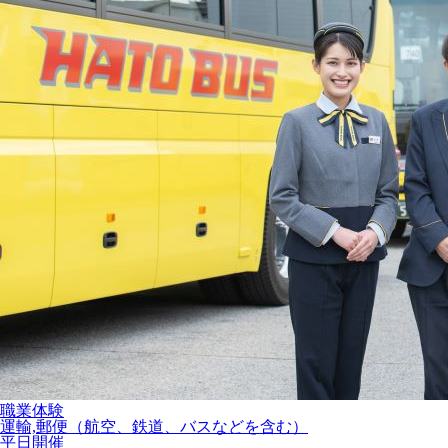
職業体験
運輸,郵便（航空、鉄道、バスなどを含む）
平日開催