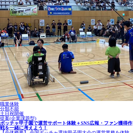
職業体験
分類不能
土日祝開催
提案(企業課題型)
ボッチャ甲子園で運営サポート体験＋SNS広報・ファン獲得作
戦を一緒に考えよう！
【全体概要】 全国ボッチャ選抜甲子園大会の運営業務を体験