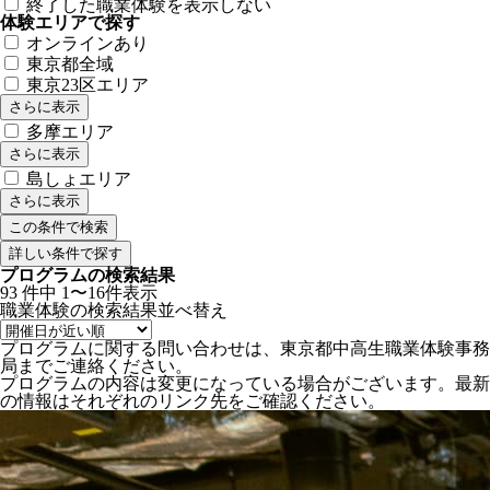
終了した職業体験を表示しない
体験エリアで探す
オンラインあり
東京都全域
東京23区エリア
さらに表示
多摩エリア
さらに表示
島しょエリア
さらに表示
詳しい条件で探す
プログラムの検索結果
93
件中
1〜16件表示
職業体験の検索結果
並べ替え
プログラムに関する問い合わせは、東京都中高生職業体験事務
局までご連絡ください。
プログラムの内容は変更になっている場合がございます。最新
の情報はそれぞれのリンク先をご確認ください。