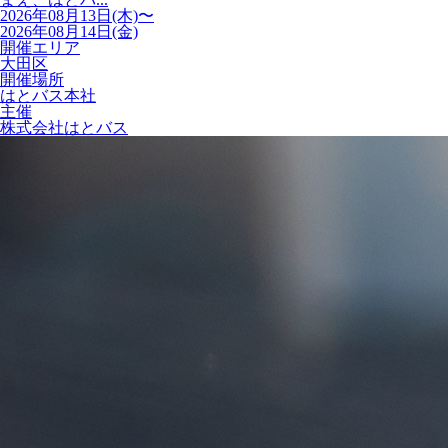
2026年08月13日(木)〜
2026年08月14日(金)
開催エリア
大田区
開催場所
はとバス本社
主催
株式会社はとバス