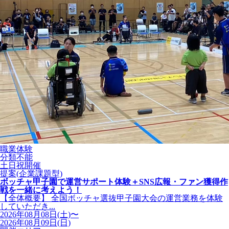
職業体験
分類不能
土日祝開催
提案(企業課題型)
ボッチャ甲子園で運営サポート体験＋SNS広報・ファン獲得作
戦を一緒に考えよう！
【全体概要】 全国ボッチャ選抜甲子園大会の運営業務を体験
していただき...
2026年08月08日(土)〜
2026年08月09日(日)