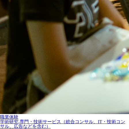
職業体験
学術研究,専門・技術サービス（総合コンサル、IT・技術コン
サル、広告などを含む）