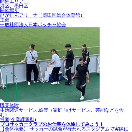
開催エリア
港区、墨田区
開催場所
ひがしんアリーナ（墨田区総合体育館）
主催
一般社団法人日本ボッチャ協会
職業体験
生活関連サービス,娯楽（家庭向けサービス、芸能などを含
む）
提案(企業課題型)
プロサッカークラブのお仕事を体験してみよう！
【全体概要】 サッカーの試合が行われるスタジアムで実際に