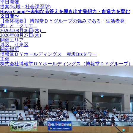
平日開催
提案(地域・社会課題型)
Hasso Camp〜未知なる答えを導き出す発想力・創造力を育む
２日間〜
【全体概要】 博報堂ＤＹグループの強みである「生活者発
想」と「クリエ...
2026年08月06日(木)、
2026年08月27日(木)
開催エリア
港区、江東区
開催場所
博報堂ＤＹホールディングス 赤坂Bizタワー
主催
株式会社博報堂ＤＹホールディングス（博報堂ＤＹグループ）