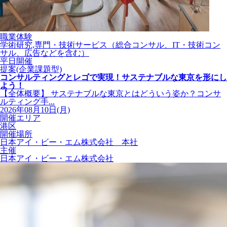
職業体験
学術研究,専門・技術サービス（総合コンサル、IT・技術コン
サル、広告などを含む）
平日開催
提案(企業課題型)
コンサルティングとレゴで実現！サステナブルな東京を形にし
よう！
【全体概要】 サステナブルな東京とはどういう姿か？コンサ
ルティング手...
2026年08月10日(月)
開催エリア
港区
開催場所
日本アイ・ビー・エム株式会社 本社
主催
日本アイ・ビー・エム株式会社