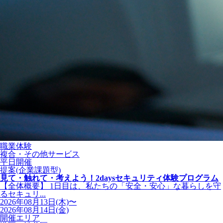
職業体験
複合・その他サービス
平日開催
提案(企業課題型)
見て・触れて・考えよう！2daysセキュリティ体験プログラム
【全体概要】 1日目は、私たちの「安全・安心」な暮らしを守
るセキュリ...
2026年08月13日(木)〜
2026年08月14日(金)
開催エリア