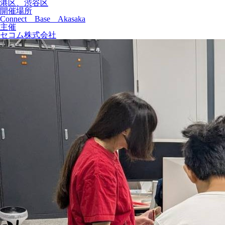
港区、渋谷区
開催場所
Connect Base Akasaka
主催
セコム株式会社