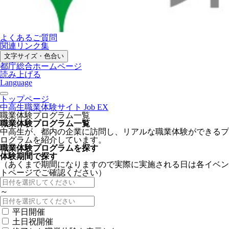
よくあるご質問
関連リンク集
文字サイズ・色合い
都庁総合ホームページ
読み上げる
Language
トップページ
中高生職業体験サイト Job EX
職業体験プログラム一覧
職業体験プログラム一覧
中高生が、都内の企業に訪問し、リアルな職業体験ができるプ
ログラムを紹介しています。
職業体験プログラムを探す
体験期間で探す
（あくまで期間になりますので実際に実施される日は各イベン
トページでご確認ください）
～
平日開催
土日祝開催