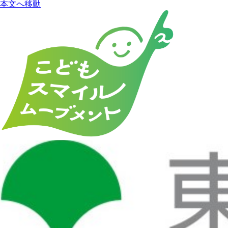
本文へ移動