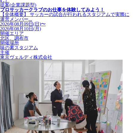
む）
提案(企業課題型)
プロサッカークラブのお仕事を体験してみよう！
【全体概要】 サッカーの試合が行われるスタジアムで実際に
運営メンバー...
2026年08月09日(日)〜
2026年08月10日(月)
開催エリア
北区、調布市
開催場所
味の素スタジアム
主催
東京ヴェルディ株式会社