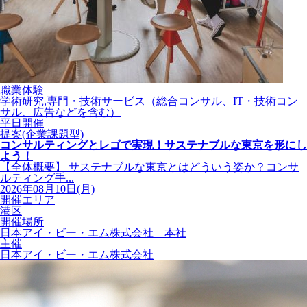
職業体験
学術研究,専門・技術サービス（総合コンサル、IT・技術コン
サル、広告などを含む）
平日開催
提案(企業課題型)
コンサルティングとレゴで実現！サステナブルな東京を形にし
よう！
【全体概要】 サステナブルな東京とはどういう姿か？コンサ
ルティング手...
2026年08月10日(月)
開催エリア
港区
開催場所
日本アイ・ビー・エム株式会社 本社
主催
日本アイ・ビー・エム株式会社