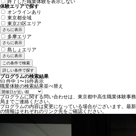
終了した職業体験を表示しない
体験エリアで探す
オンラインあり
東京都全域
東京23区エリア
さらに表示
多摩エリア
さらに表示
島しょエリア
さらに表示
詳しい条件で探す
プログラムの検索結果
93
件中
1〜16件表示
職業体験の検索結果
並べ替え
プログラムに関する問い合わせは、東京都中高生職業体験事務
局までご連絡ください。
プログラムの内容は変更になっている場合がございます。最新
の情報はそれぞれのリンク先をご確認ください。