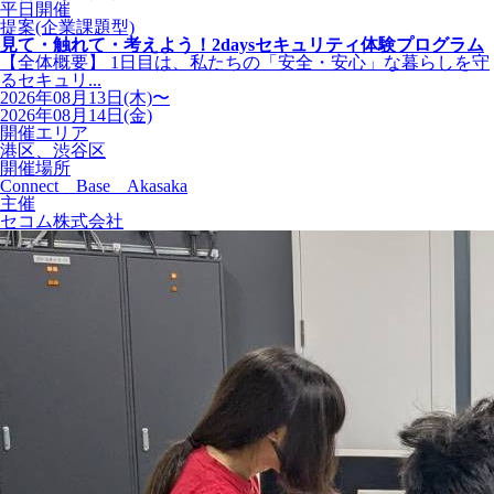
平日開催
提案(企業課題型)
見て・触れて・考えよう！2daysセキュリティ体験プログラム
【全体概要】 1日目は、私たちの「安全・安心」な暮らしを守
るセキュリ...
2026年08月13日(木)〜
2026年08月14日(金)
開催エリア
港区、渋谷区
開催場所
Connect Base Akasaka
主催
セコム株式会社