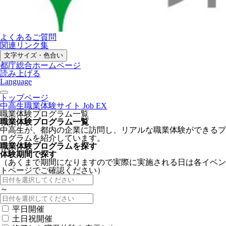
よくあるご質問
関連リンク集
文字サイズ・色合い
都庁総合ホームページ
読み上げる
Language
トップページ
中高生職業体験サイト Job EX
職業体験プログラム一覧
職業体験プログラム一覧
中高生が、都内の企業に訪問し、リアルな職業体験ができるプ
ログラムを紹介しています。
職業体験プログラムを探す
体験期間で探す
（あくまで期間になりますので実際に実施される日は各イベン
トページでご確認ください）
～
平日開催
土日祝開催