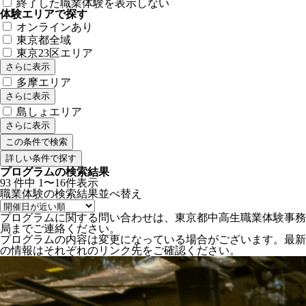
終了した職業体験を表示しない
体験エリアで探す
オンラインあり
東京都全域
東京23区エリア
さらに表示
多摩エリア
さらに表示
島しょエリア
さらに表示
詳しい条件で探す
プログラムの検索結果
93
件中
1〜16件表示
職業体験の検索結果
並べ替え
プログラムに関する問い合わせは、東京都中高生職業体験事務
局までご連絡ください。
プログラムの内容は変更になっている場合がございます。最新
の情報はそれぞれのリンク先をご確認ください。