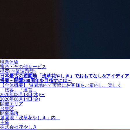
職業体験
複合・その他サービス
提案(企業課題型)
日本最古の遊園地「浅草花やしき」でおもてなし&アイディア
提案～開園200周年を目指すには～
【全体概要】 遊園地内で実際にお客様をご案内し、楽しく
「接客」「運営...
2026年08月13日(木)〜
2026年08月14日(金)
開催エリア
台東区
開催場所
遊園地「浅草花やしき」内
主催
株式会社花やしき