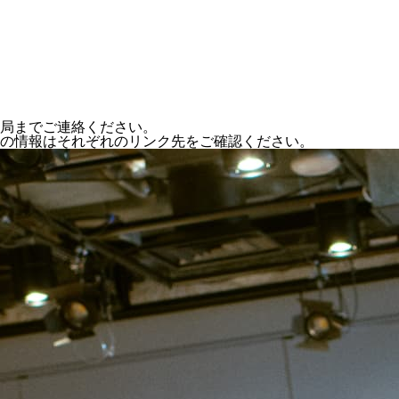
局までご連絡ください。
の情報はそれぞれのリンク先をご確認ください。