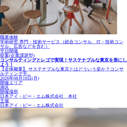
職業体験
学術研究,専門・技術サービス（総合コンサル、IT・技術コン
サル、広告などを含む）
平日開催
提案(企業課題型)
コンサルティングとレゴで実現！サステナブルな東京を形にし
よう！
【全体概要】 サステナブルな東京とはどういう姿か？コンサ
ルティング手...
2026年08月10日(月)
開催エリア
港区
開催場所
日本アイ・ビー・エム株式会社 本社
主催
日本アイ・ビー・エム株式会社