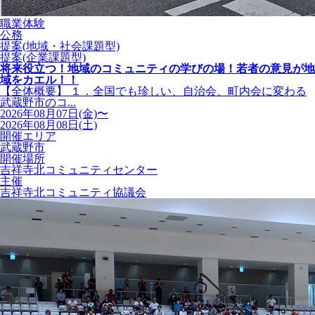
職業体験
公務
提案(地域・社会課題型)
提案(企業課題型)
将来役立つ！地域のコミュニティの学びの場！若者の意見が地
域をカエル！！
【全体概要】 １．全国でも珍しい、自治会、町内会に変わる
武蔵野市のコ...
2026年08月07日(金)〜
2026年08月08日(土)
開催エリア
武蔵野市
開催場所
吉祥寺北コミュニティセンター
主催
吉祥寺北コミュニティ協議会