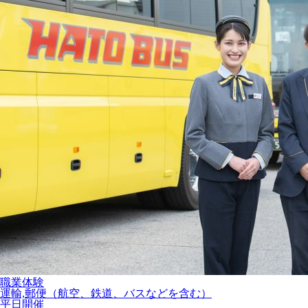
職業体験
運輸,郵便（航空、鉄道、バスなどを含む）
平日開催