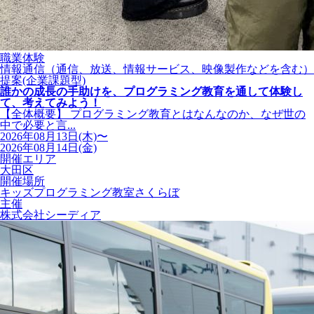
職業体験
情報通信（通信、放送、情報サービス、映像製作などを含む）
提案(企業課題型)
誰かの成長の手助けを、プログラミング教育を通して体験し
て、考えてみよう！
【全体概要】 プログラミング教育とはなんなのか、なぜ世の
中で必要と言...
2026年08月13日(木)〜
2026年08月14日(金)
開催エリア
大田区
開催場所
キッズプログラミング教室さくらぼ
主催
株式会社シーディア