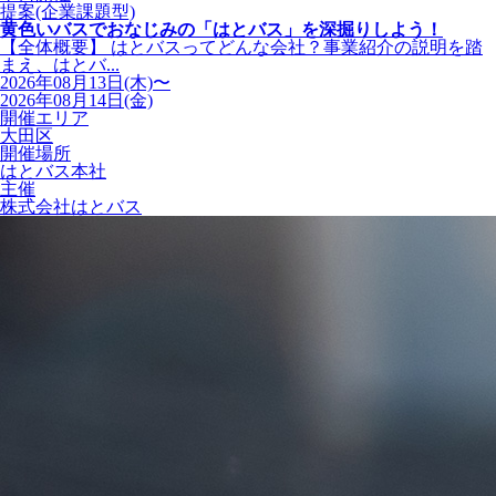
提案(企業課題型)
黄色いバスでおなじみの「はとバス」を深掘りしよう！
【全体概要】 はとバスってどんな会社？事業紹介の説明を踏
まえ、はとバ...
2026年08月13日(木)〜
2026年08月14日(金)
開催エリア
大田区
開催場所
はとバス本社
主催
株式会社はとバス