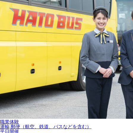
職業体験
運輸,郵便（航空、鉄道、バスなどを含む）
平日開催