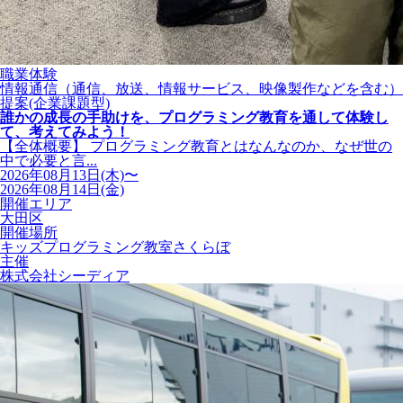
職業体験
情報通信（通信、放送、情報サービス、映像製作などを含む）
提案(企業課題型)
誰かの成長の手助けを、プログラミング教育を通して体験し
て、考えてみよう！
【全体概要】 プログラミング教育とはなんなのか、なぜ世の
中で必要と言...
2026年08月13日(木)〜
2026年08月14日(金)
開催エリア
大田区
開催場所
キッズプログラミング教室さくらぼ
主催
株式会社シーディア