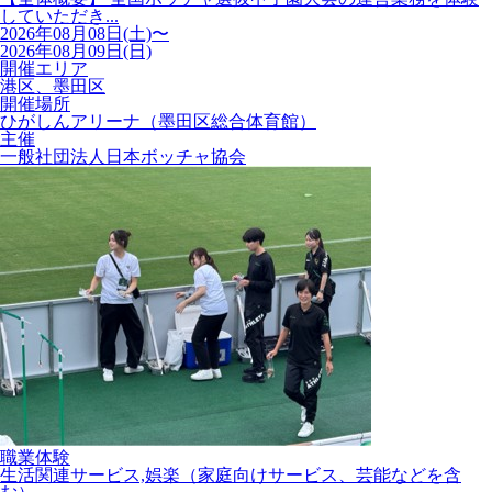
していただき...
2026年08月08日(土)〜
2026年08月09日(日)
開催エリア
港区、墨田区
開催場所
ひがしんアリーナ（墨田区総合体育館）
主催
一般社団法人日本ボッチャ協会
職業体験
生活関連サービス,娯楽（家庭向けサービス、芸能などを含