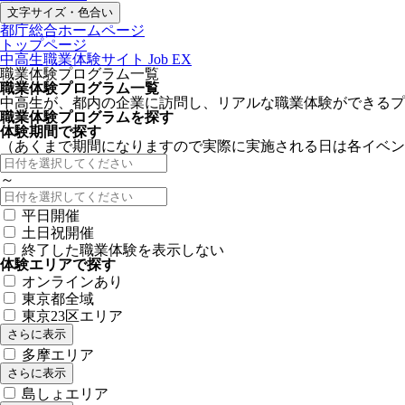
文字サイズ・色合い
都庁総合ホームページ
トップページ
中高生職業体験サイト Job EX
職業体験プログラム一覧
職業体験プログラム一覧
中高生が、都内の企業に訪問し、リアルな職業体験ができるプ
職業体験プログラムを探す
体験期間で探す
（あくまで期間になりますので実際に実施される日は各イベン
～
平日開催
土日祝開催
終了した職業体験を表示しない
体験エリアで探す
オンラインあり
東京都全域
東京23区エリア
さらに表示
多摩エリア
さらに表示
島しょエリア