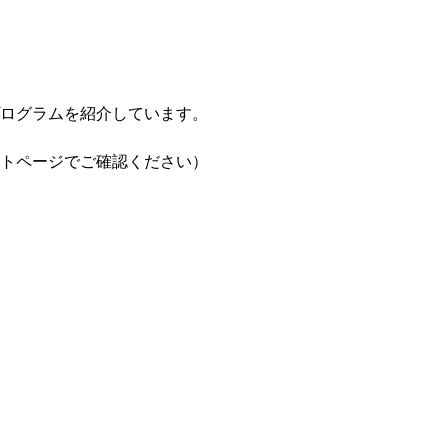
ログラムを紹介しています。
トページでご確認ください）