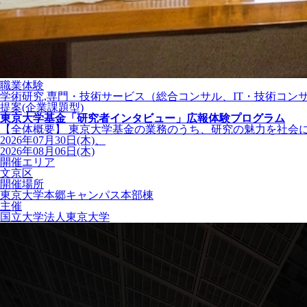
職業体験
学術研究,専門・技術サービス（総合コンサル、IT・技術コン
提案(企業課題型)
東京大学基金「研究者インタビュー」広報体験プログラム
【全体概要】 東京大学基金の業務のうち、研究の魅力を社会に伝
2026年07月30日(木)、
2026年08月06日(木)
開催エリア
文京区
開催場所
東京大学本郷キャンパス本部棟
主催
国立大学法人東京大学