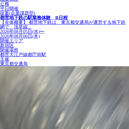
公務
平日開催
提案(企業課題型)
都営地下鉄の駅業務体験 B日程
【全体概要】 都営地下鉄は、東京都交通局が運営する地下鉄
網で、浅草線...
2026年08月05日(水)〜
2026年08月06日(木)
開催エリア
新宿区
開催場所
都営大江戸線都庁前駅
主催
東京都交通局