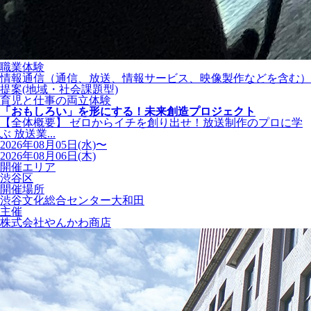
職業体験
情報通信（通信、放送、情報サービス、映像製作などを含む）
提案(地域・社会課題型)
育児と仕事の両立体験
「おもしろい」を形にする！未来創造プロジェクト
【全体概要】 ゼロからイチを創り出せ！放送制作のプロに学
ぶ 放送業...
2026年08月05日(水)〜
2026年08月06日(木)
開催エリア
渋谷区
開催場所
渋谷文化総合センター大和田
主催
株式会社やんかわ商店