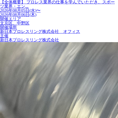
【全体概要】 プロレス業界の仕事を学んでいただき、スポー
ツ業界・エン...
2026年08月05日(水)〜
2026年08月06日(木)
開催エリア
文京区、中野区
開催場所
新日本プロレスリング株式会社 オフィス
主催
新日本プロレスリング株式会社