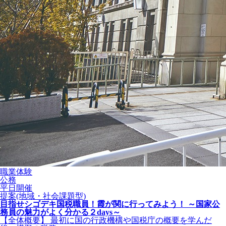
職業体験
公務
平日開催
提案(地域・社会課題型)
目指せシゴデキ国税職員！霞が関に行ってみよう！ ～国家公
務員の魅力がよく分かる２days～
【全体概要】 最初に国の行政機構や国税庁の概要を学んだ