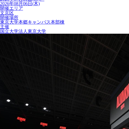
2026年08月06日(木)
開催エリア
文京区
開催場所
東京大学本郷キャンパス本部棟
主催
国立大学法人東京大学