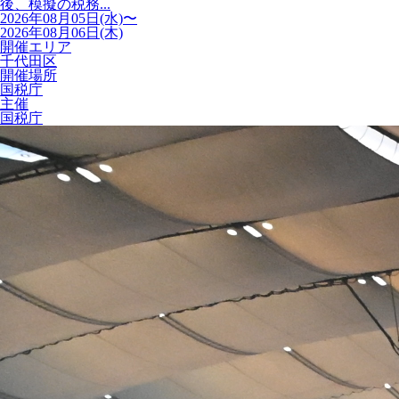
後、模擬の税務...
2026年08月05日(水)〜
2026年08月06日(木)
開催エリア
千代田区
開催場所
国税庁
主催
国税庁