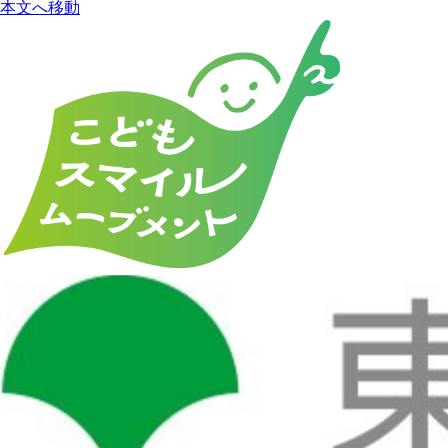
本文へ移動