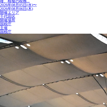
後、模擬の税務...
2026年08月05日(水)〜
2026年08月06日(木)
開催エリア
千代田区
開催場所
国税庁
主催
国税庁