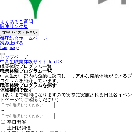
よくあるご質問
関連リンク集
文字サイズ・色合い
都庁総合ホームページ
読み上げる
Language
トップページ
中高生職業体験サイト Job EX
職業体験プログラム一覧
職業体験プログラム一覧
中高生が、都内の企業に訪問し、リアルな職業体験ができるプ
ログラムを紹介しています。
職業体験プログラムを探す
体験期間で探す
（あくまで期間になりますので実際に実施される日は各イベン
トページでご確認ください）
～
平日開催
土日祝開催