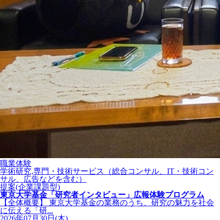
職業体験
学術研究,専門・技術サービス（総合コンサル、IT・技術コン
サル、広告などを含む）
提案(企業課題型)
東京大学基金「研究者インタビュー」広報体験プログラム
【全体概要】 東京大学基金の業務のうち、研究の魅力を社会
に伝える「研...
2026年07月30日(木)、