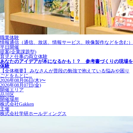
職業体験
情報通信（通信、放送、情報サービス、映像製作などを含む）
平日開催
提案(企業課題型)
育児と仕事の両立体験
あなたのアイデアが本になるかも！？ 参考書づくりの現場を
体験
【全体概要】 みなさんが普段の勉強で抱えている悩みや困り
ごとをもとに...
2026年08月06日(木)〜
2026年08月07日(金)
開催エリア
品川区
開催場所
株式会社Gakken
主催
株式会社学研ホールディングス