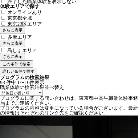
終了した職業体験を表示しない
体験エリアで探す
オンラインあり
東京都全域
東京23区エリア
さらに表示
多摩エリア
さらに表示
島しょエリア
さらに表示
詳しい条件で探す
プログラムの検索結果
93
件中
1〜16件表示
職業体験の検索結果
並べ替え
プログラムに関する問い合わせは、東京都中高生職業体験事務
局までご連絡ください。
プログラムの内容は変更になっている場合がございます。最新
の情報はそれぞれのリンク先をご確認ください。