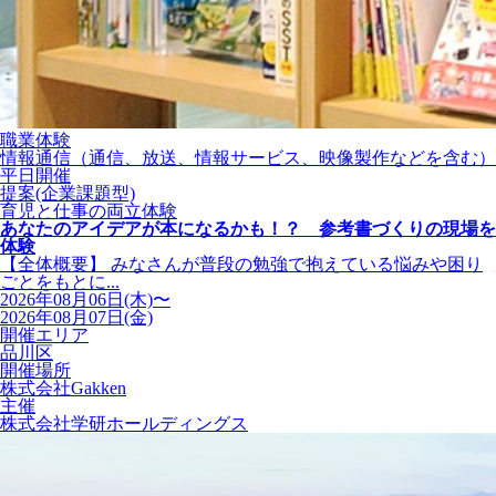
職業体験
情報通信（通信、放送、情報サービス、映像製作などを含む）
平日開催
提案(企業課題型)
育児と仕事の両立体験
あなたのアイデアが本になるかも！？ 参考書づくりの現場を
体験
【全体概要】 みなさんが普段の勉強で抱えている悩みや困り
ごとをもとに...
2026年08月06日(木)〜
2026年08月07日(金)
開催エリア
品川区
開催場所
株式会社Gakken
主催
株式会社学研ホールディングス