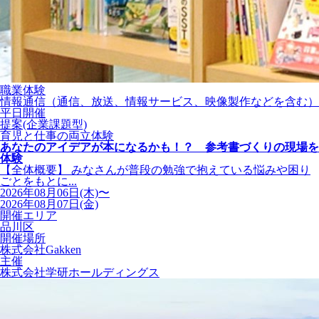
職業体験
情報通信（通信、放送、情報サービス、映像製作などを含む）
平日開催
提案(企業課題型)
育児と仕事の両立体験
あなたのアイデアが本になるかも！？ 参考書づくりの現場を
体験
【全体概要】 みなさんが普段の勉強で抱えている悩みや困り
ごとをもとに...
2026年08月06日(木)〜
2026年08月07日(金)
開催エリア
品川区
開催場所
株式会社Gakken
主催
株式会社学研ホールディングス