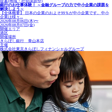
提案(地域・社会課題型)
銀行のお仕事体験！ ～金融グループの力で中小企業の課題を
解決しよう～
【全体概要】 日本の企業のおよそ99％が中小企業です。中小
企業は様々...
2026年08月06日(木)〜
2026年08月07日(金)
開催エリア
港区
開催場所
きらぼし銀行 青山本店
主催
株式会社東京きらぼしフィナンシャルグループ