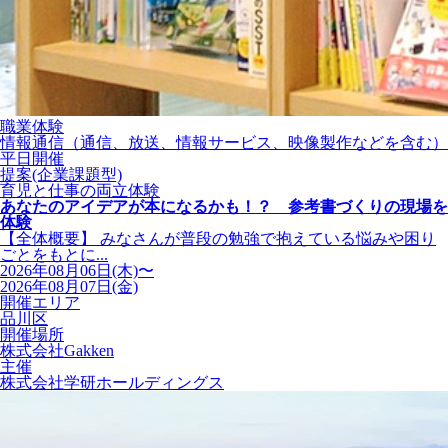
職業体験
情報通信（通信、放送、情報サービス、映像製作などを含む）
平日開催
提案(企業課題型)
育児と仕事の両立体験
あなたのアイデアが本になるかも！？ 参考書づくりの現場を
体験
【全体概要】 みなさんが普段の勉強で抱えている悩みや困り
ごとをもとに...
2026年08月06日(木)〜
2026年08月07日(金)
開催エリア
品川区
開催場所
株式会社Gakken
主催
株式会社学研ホールディングス