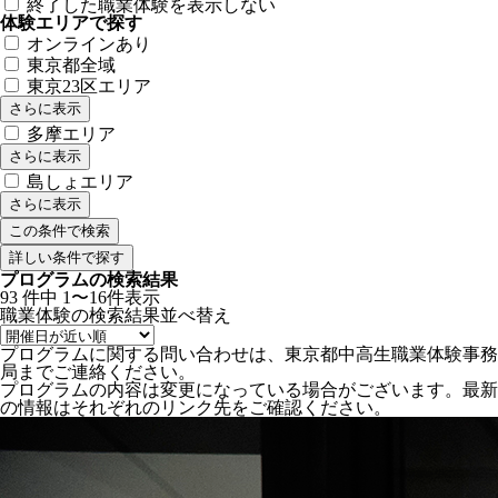
終了した職業体験を表示しない
体験エリアで探す
オンラインあり
東京都全域
東京23区エリア
さらに表示
多摩エリア
さらに表示
島しょエリア
さらに表示
詳しい条件で探す
プログラムの検索結果
93
件中
1〜16件表示
職業体験の検索結果
並べ替え
プログラムに関する問い合わせは、東京都中高生職業体験事務
局までご連絡ください。
プログラムの内容は変更になっている場合がございます。最新
の情報はそれぞれのリンク先をご確認ください。