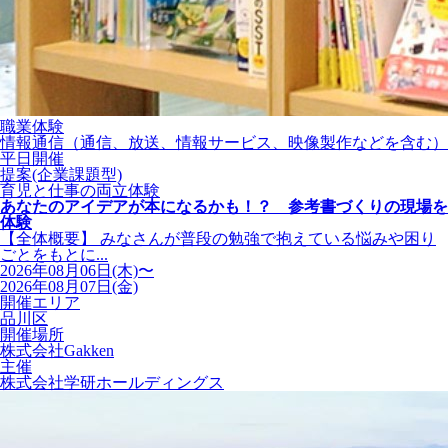
職業体験
情報通信（通信、放送、情報サービス、映像製作などを含む）
平日開催
提案(企業課題型)
育児と仕事の両立体験
あなたのアイデアが本になるかも！？ 参考書づくりの現場を
体験
【全体概要】 みなさんが普段の勉強で抱えている悩みや困り
ごとをもとに...
2026年08月06日(木)〜
2026年08月07日(金)
開催エリア
品川区
開催場所
株式会社Gakken
主催
株式会社学研ホールディングス