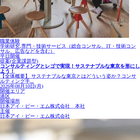
職業体験
学術研究,専門・技術サービス（総合コンサル、IT・技術コン
サル、広告などを含む）
平日開催
提案(企業課題型)
コンサルティングとレゴで実現！サステナブルな東京を形にし
よう！
【全体概要】 サステナブルな東京とはどういう姿か？コンサ
ルティング手...
2026年08月10日(月)
開催エリア
港区
開催場所
日本アイ・ビー・エム株式会社 本社
主催
日本アイ・ビー・エム株式会社