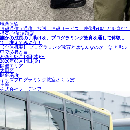
職業体験
情報通信（通信、放送、情報サービス、映像製作などを含む）
提案(企業課題型)
誰かの成長の手助けを、プログラミング教育を通して体験し
て、考えてみよう！
【全体概要】 プログラミング教育とはなんなのか、なぜ世の
中で必要と言...
2026年08月13日(木)〜
2026年08月14日(金)
開催エリア
大田区
開催場所
キッズプログラミング教室さくらぼ
主催
株式会社シーディア