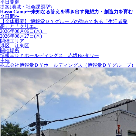
平日開催
提案(地域・社会課題型)
Hasso Camp〜未知なる答えを導き出す発想力・創造力を育む
２日間〜
【全体概要】 博報堂ＤＹグループの強みである「生活者発
想」と「クリエ...
2026年08月06日(木)、
2026年08月27日(木)
開催エリア
港区、江東区
開催場所
博報堂ＤＹホールディングス 赤坂Bizタワー
主催
株式会社博報堂ＤＹホールディングス（博報堂ＤＹグループ）