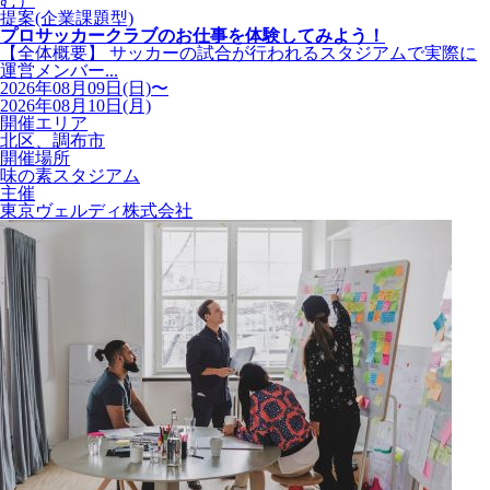
む）
提案(企業課題型)
プロサッカークラブのお仕事を体験してみよう！
【全体概要】 サッカーの試合が行われるスタジアムで実際に
運営メンバー...
2026年08月09日(日)〜
2026年08月10日(月)
開催エリア
北区、調布市
開催場所
味の素スタジアム
主催
東京ヴェルディ株式会社