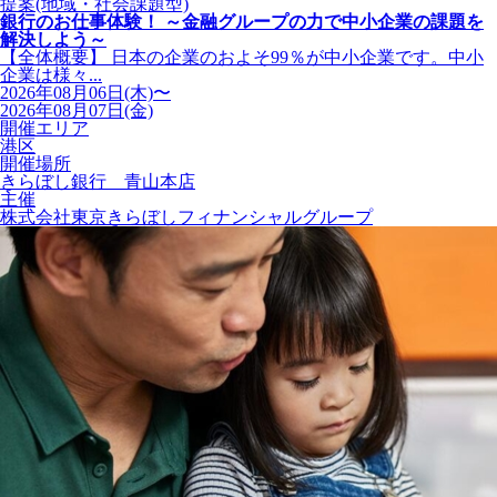
提案(地域・社会課題型)
銀行のお仕事体験！ ～金融グループの力で中小企業の課題を
解決しよう～
【全体概要】 日本の企業のおよそ99％が中小企業です。中小
企業は様々...
2026年08月06日(木)〜
2026年08月07日(金)
開催エリア
港区
開催場所
きらぼし銀行 青山本店
主催
株式会社東京きらぼしフィナンシャルグループ