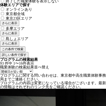
終了した職業体験を表示しない
体験エリアで探す
オンラインあり
東京都全域
東京23区エリア
さらに表示
多摩エリア
さらに表示
島しょエリア
さらに表示
詳しい条件で探す
プログラムの検索結果
93
件中
1〜16件表示
職業体験の検索結果
並べ替え
プログラムに関する問い合わせは、東京都中高生職業体験事務
局までご連絡ください。
プログラムの内容は変更になっている場合がございます。最新
の情報はそれぞれのリンク先をご確認ください。