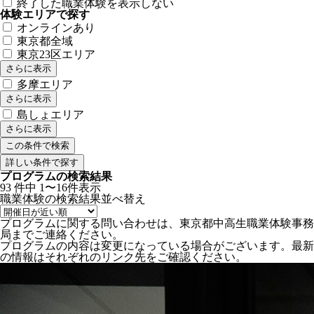
終了した職業体験を表示しない
体験エリアで探す
オンラインあり
東京都全域
東京23区エリア
さらに表示
多摩エリア
さらに表示
島しょエリア
さらに表示
詳しい条件で探す
プログラムの検索結果
93
件中
1〜16件表示
職業体験の検索結果
並べ替え
プログラムに関する問い合わせは、東京都中高生職業体験事務
局までご連絡ください。
プログラムの内容は変更になっている場合がございます。最新
の情報はそれぞれのリンク先をご確認ください。