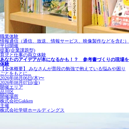
職業体験
情報通信（通信、放送、情報サービス、映像製作などを含む）
平日開催
提案(企業課題型)
育児と仕事の両立体験
あなたのアイデアが本になるかも！？ 参考書づくりの現場を
体験
【全体概要】 みなさんが普段の勉強で抱えている悩みや困り
ごとをもとに...
2026年08月06日(木)〜
2026年08月07日(金)
開催エリア
品川区
開催場所
株式会社Gakken
主催
株式会社学研ホールディングス