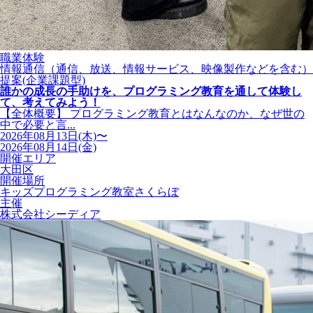
職業体験
情報通信（通信、放送、情報サービス、映像製作などを含む）
提案(企業課題型)
誰かの成長の手助けを、プログラミング教育を通して体験し
て、考えてみよう！
【全体概要】 プログラミング教育とはなんなのか、なぜ世の
中で必要と言...
2026年08月13日(木)〜
2026年08月14日(金)
開催エリア
大田区
開催場所
キッズプログラミング教室さくらぼ
主催
株式会社シーディア