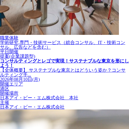
職業体験
学術研究,専門・技術サービス（総合コンサル、IT・技術コン
サル、広告などを含む）
平日開催
提案(企業課題型)
コンサルティングとレゴで実現！サステナブルな東京を形にし
よう！
【全体概要】 サステナブルな東京とはどういう姿か？コンサ
ルティング手...
2026年08月10日(月)
開催エリア
港区
開催場所
日本アイ・ビー・エム株式会社 本社
主催
日本アイ・ビー・エム株式会社