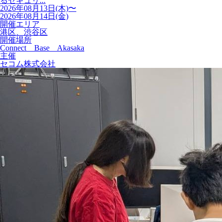
るセキュリ...
2026年08月13日(木)〜
2026年08月14日(金)
開催エリア
港区、渋谷区
開催場所
Connect Base Akasaka
主催
セコム株式会社