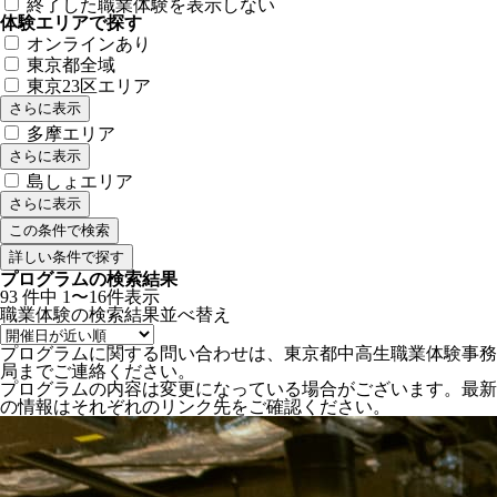
終了した職業体験を表示しない
体験エリアで探す
オンラインあり
東京都全域
東京23区エリア
さらに表示
多摩エリア
さらに表示
島しょエリア
さらに表示
詳しい条件で探す
プログラムの検索結果
93
件中
1〜16件表示
職業体験の検索結果
並べ替え
プログラムに関する問い合わせは、東京都中高生職業体験事務
局までご連絡ください。
プログラムの内容は変更になっている場合がございます。最新
の情報はそれぞれのリンク先をご確認ください。