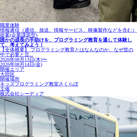
職業体験
情報通信（通信、放送、情報サービス、映像製作などを含む）
提案(企業課題型)
誰かの成長の手助けを、プログラミング教育を通して体験し
て、考えてみよう！
【全体概要】 プログラミング教育とはなんなのか、なぜ世の
中で必要と言...
2026年08月13日(木)〜
2026年08月14日(金)
開催エリア
大田区
開催場所
キッズプログラミング教室さくらぼ
主催
株式会社シーディア