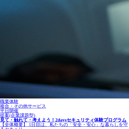
職業体験
複合・その他サービス
平日開催
提案(企業課題型)
見て・触れて・考えよう！2daysセキュリティ体験プログラム
【全体概要】 1日目は、私たちの「安全・安心」な暮らしを守