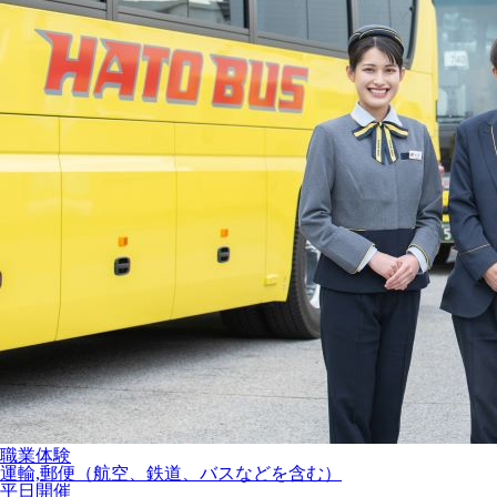
職業体験
運輸,郵便（航空、鉄道、バスなどを含む）
平日開催