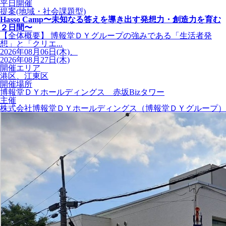
平日開催
提案(地域・社会課題型)
Hasso Camp〜未知なる答えを導き出す発想力・創造力を育む
２日間〜
【全体概要】 博報堂ＤＹグループの強みである「生活者発
想」と「クリエ...
2026年08月06日(木)、
2026年08月27日(木)
開催エリア
港区、江東区
開催場所
博報堂ＤＹホールディングス 赤坂Bizタワー
主催
株式会社博報堂ＤＹホールディングス（博報堂ＤＹグループ）