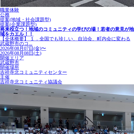
職業体験
公務
提案(地域・社会課題型)
提案(企業課題型)
将来役立つ！地域のコミュニティの学びの場！若者の意見が地
域をカエル！！
【全体概要】 １．全国でも珍しい、自治会、町内会に変わる
武蔵野市のコ...
2026年08月07日(金)〜
2026年08月08日(土)
開催エリア
武蔵野市
開催場所
吉祥寺北コミュニティセンター
主催
吉祥寺北コミュニティ協議会