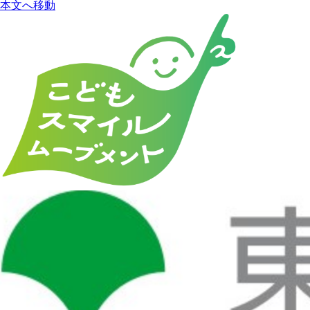
本文へ移動