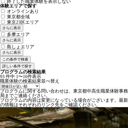
終了した職業体験を表示しない
体験エリアで探す
オンラインあり
東京都全域
東京23区エリア
さらに表示
多摩エリア
さらに表示
島しょエリア
さらに表示
詳しい条件で探す
プログラムの検索結果
93
件中
1〜16件表示
職業体験の検索結果
並べ替え
プログラムに関する問い合わせは、東京都中高生職業体験事務
局までご連絡ください。
プログラムの内容は変更になっている場合がございます。最新
の情報はそれぞれのリンク先をご確認ください。