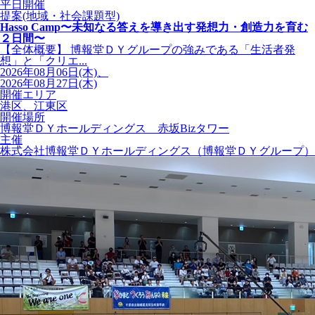
平日開催
提案(地域・社会課題型)
Hasso Camp〜未知なる答えを導き出す発想力・創造力を育む
２日間〜
【全体概要】 博報堂ＤＹグループの強みである「生活者発
想」と「クリエ...
2026年08月06日(木)、
2026年08月27日(木)
開催エリア
港区、江東区
開催場所
博報堂ＤＹホールディングス 赤坂Bizタワー
主催
株式会社博報堂ＤＹホールディングス（博報堂ＤＹグループ）