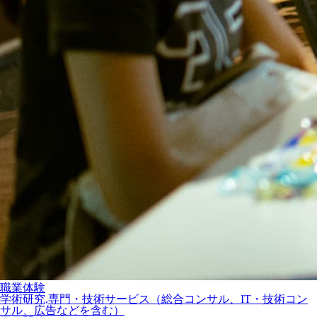
職業体験
学術研究,専門・技術サービス（総合コンサル、IT・技術コン
サル、広告などを含む）