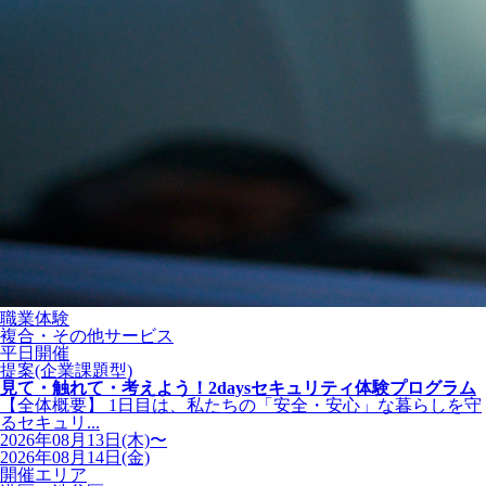
職業体験
複合・その他サービス
平日開催
提案(企業課題型)
見て・触れて・考えよう！2daysセキュリティ体験プログラム
【全体概要】 1日目は、私たちの「安全・安心」な暮らしを守
るセキュリ...
2026年08月13日(木)〜
2026年08月14日(金)
開催エリア