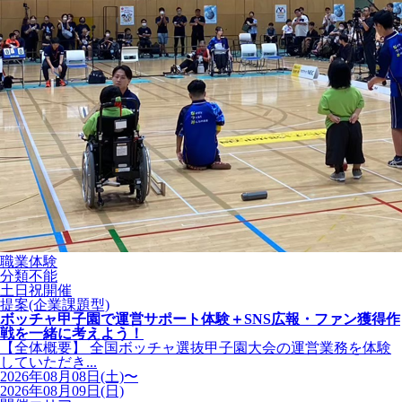
職業体験
分類不能
土日祝開催
提案(企業課題型)
ボッチャ甲子園で運営サポート体験＋SNS広報・ファン獲得作
戦を一緒に考えよう！
【全体概要】 全国ボッチャ選抜甲子園大会の運営業務を体験
していただき...
2026年08月08日(土)〜
2026年08月09日(日)