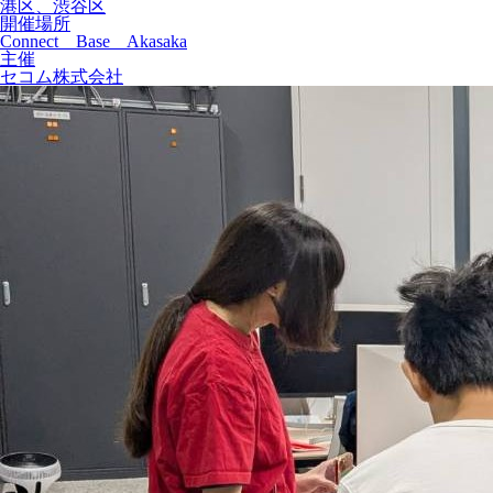
港区、渋谷区
開催場所
Connect Base Akasaka
主催
セコム株式会社