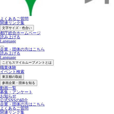
よくあるご質問
関連リンク集
文字サイズ・色合い
都庁総合ホームページ
読み上げる
Language
企業・団体の方はこちら
読み上げる
Language
こどもスマイル
ムーブメントとは
職業体験
イベント検索
東京都の取組
参画企業・
団体を知る
動画一覧
募集・
アンケート
お知らせ
公式SNS
の紹介
企業・団体の方
はこちら
よくあるご質問
関連リンク集