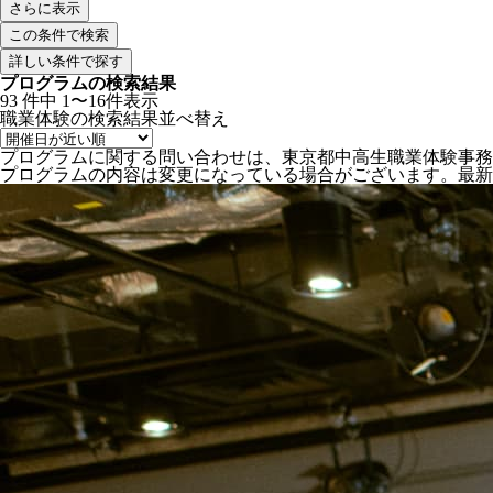
さらに表示
詳しい条件で探す
プログラムの検索結果
93
件中
1〜16件表示
職業体験の検索結果
並べ替え
プログラムに関する問い合わせは、東京都中高生職業体験事務
プログラムの内容は変更になっている場合がございます。最新