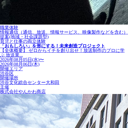
職業体験
情報通信（通信、放送、情報サービス、映像製作などを含む）
提案(地域・社会課題型)
育児と仕事の両立体験
「おもしろい」を形にする！未来創造プロジェクト
【全体概要】 ゼロからイチを創り出せ！放送制作のプロに学
ぶ 放送業...
2026年08月05日(水)〜
2026年08月06日(木)
開催エリア
渋谷区
開催場所
渋谷文化総合センター大和田
主催
株式会社やんかわ商店