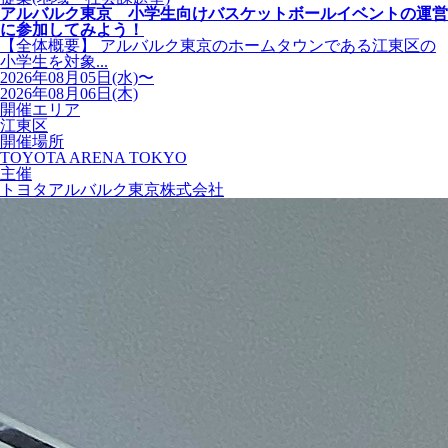
アルバルク東京 小学生向けバスケットボールイベントの運営
に参加してみよう！
【全体概要】 アルバルク東京のホームタウンである江東区の
小学生を対象...
2026年08月05日(水)〜
2026年08月06日(木)
開催エリア
江東区
開催場所
TOYOTA ARENA TOKYO
主催
トヨタアルバルク東京株式会社