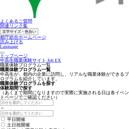
よくあるご質問
関連リンク集
文字サイズ・色合い
都庁総合ホームページ
読み上げる
Language
トップページ
中高生職業体験サイト Job EX
職業体験プログラム一覧
職業体験プログラム一覧
中高生が、都内の企業に訪問し、リアルな職業体験ができるプ
ログラムを紹介しています。
職業体験プログラムを探す
体験期間で探す
（あくまで期間になりますので実際に実施される日は各イベン
トページでご確認ください）
～
平日開催
土日祝開催