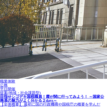
職業体験
公務
平日開催
提案(地域・社会課題型)
目指せシゴデキ国税職員！霞が関に行ってみよう！ ～国家公
務員の魅力がよく分かる２days～
【全体概要】 最初に国の行政機構や国税庁の概要を学んだ