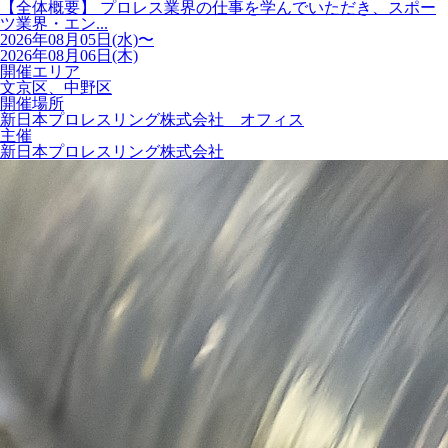
【全体概要】 プロレス業界の仕事を学んでいただき、スポー
ツ業界・エン...
2026年08月05日(水)〜
2026年08月06日(木)
開催エリア
文京区、中野区
開催場所
新日本プロレスリング株式会社 オフィス
主催
新日本プロレスリング株式会社