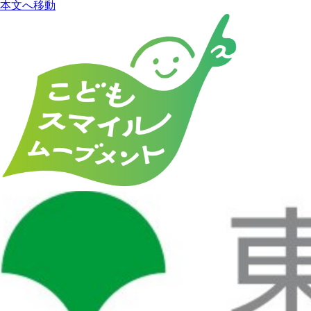
本文へ移動