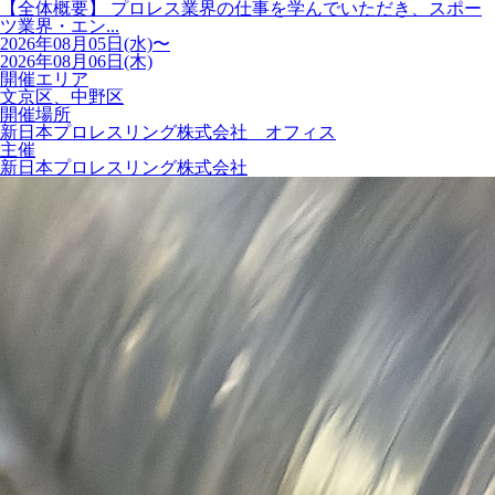
【全体概要】 プロレス業界の仕事を学んでいただき、スポー
ツ業界・エン...
2026年08月05日(水)〜
2026年08月06日(木)
開催エリア
文京区、中野区
開催場所
新日本プロレスリング株式会社 オフィス
主催
新日本プロレスリング株式会社