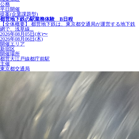
公務
平日開催
提案(企業課題型)
都営地下鉄の駅業務体験 B日程
【全体概要】 都営地下鉄は、東京都交通局が運営する地下鉄
網で、浅草線...
2026年08月05日(水)〜
2026年08月06日(木)
開催エリア
新宿区
開催場所
都営大江戸線都庁前駅
主催
東京都交通局