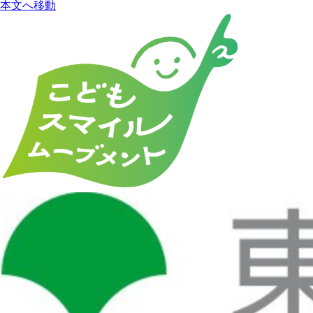
本文へ移動