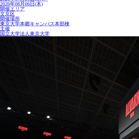
2026年08月06日(木)
開催エリア
文京区
開催場所
東京大学本郷キャンパス本部棟
主催
国立大学法人東京大学