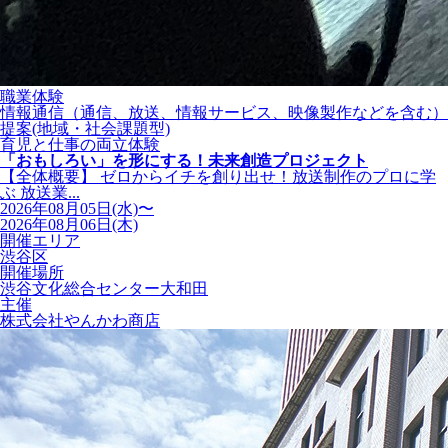
職業体験
情報通信（通信、放送、情報サービス、映像製作などを含む）
提案(地域・社会課題型)
育児と仕事の両立体験
「おもしろい」を形にする！未来創造プロジェクト
【全体概要】 ゼロからイチを創り出せ！放送制作のプロに学
ぶ 放送業...
2026年08月05日(水)〜
2026年08月06日(木)
開催エリア
渋谷区
開催場所
渋谷文化総合センター大和田
主催
株式会社やんかわ商店