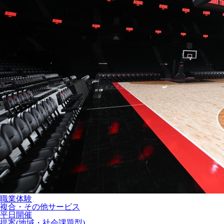
職業体験
複合・その他サービス
平日開催
提案(地域・社会課題型)