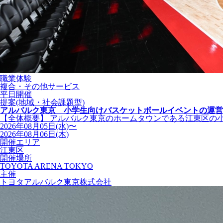
職業体験
複合・その他サービス
平日開催
提案(地域・社会課題型)
アルバルク東京 小学生向けバスケットボールイベントの運営
【全体概要】 アルバルク東京のホームタウンである江東区の小学
2026年08月05日(水)〜
2026年08月06日(木)
開催エリア
江東区
開催場所
TOYOTA ARENA TOKYO
主催
トヨタアルバルク東京株式会社