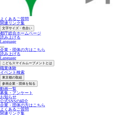
よくあるご質問
関連リンク集
文字サイズ・色合い
都庁総合ホームページ
読み上げる
Language
企業・団体の方はこちら
読み上げる
Language
こどもスマイル
ムーブメントとは
職業体験
イベント検索
東京都の取組
参画企業・
団体を知る
動画一覧
募集・
アンケート
お知らせ
公式SNS
の紹介
企業・団体の方
はこちら
よくあるご質問
関連リンク集