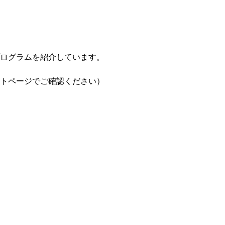
ログラムを紹介しています。
トページでご確認ください）