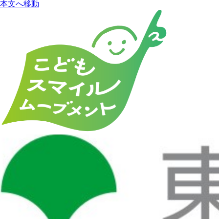
本文へ移動